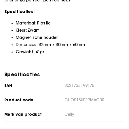
je er altijd perfect zicht op hebt.
Specificaties:
Materiaal: Plastic
Kleur: Zwart
Magnetische houder
Dimensies: 82mm x 80mm x 60mm
Gewicht: 41gr
Specificaties
EAN
8021735199175
Product code
GHOSTSUPERMAGBK
Merk van product
Celly