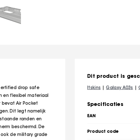
Dit product is gesc
rtified drop safe
Itskins
Galaxy A03s
 en flexibel materiaal
 bevat Air Pocket
Specificaties
n. Dit legt namelijk
EAN
pstaande randen en
cherm beschermd. De
Product code
ook de military grade