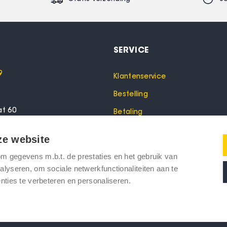
SERVICE
9
Klantenservice
Bestelling
at 60
Betaling
lo
Garantie
ze website
Verzending
 gegevens m.b.t. de prestaties en het gebruik van
oeken? Bel dan voor een
Retourneren
lyseren, om sociale netwerkfunctionaliteiten aan te
nties te verbeteren en personaliseren.