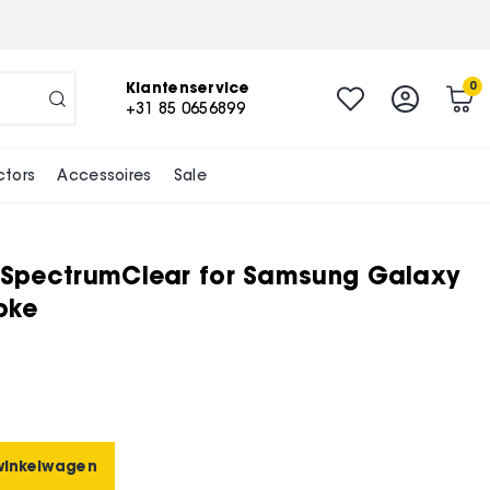
-
+
In winkelwagen
Klantenservice
0
+31 85 0656899
ctors
Accessoires
Sale
2 SpectrumClear for Samsung Galaxy
oke
winkelwagen