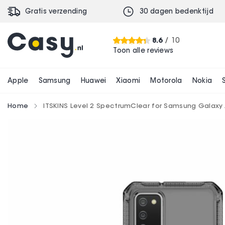
Gratis verzending
30 dagen bedenktijd
ITSKINS Level 2 SpectrumClear for Samsung 
€ 24,99
8.6
/ 10
Toon alle reviews
Apple
Samsung
Huawei
Xiaomi
Motorola
Nokia
Home
ITSKINS Level 2 SpectrumClear for Samsung Galax