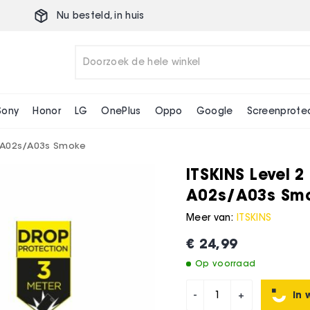
Nu besteld,
in huis
Galaxy A02s/A03s Smoke
Sony
Honor
LG
OnePlus
Oppo
Google
Screenprote
y A02s/A03s Smoke
ITSKINS Level 
A02s/A03s Sm
Meer van:
ITSKINS
€ 24,99
Op voorraad
In 
-
+