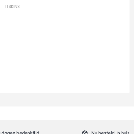
ITSKINS
0 dagen bedenktijd
Nu besteld,
in huis