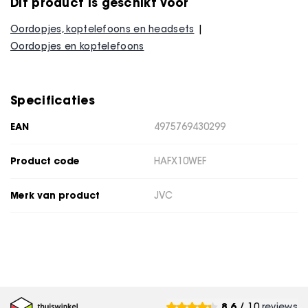
Dit product is geschikt voor
Oordopjes, koptelefoons en headsets
Oordopjes en koptelefoons
Specificaties
EAN
4975769430299
Product code
HAFX10WEF
Merk van product
JVC
8.6
/ 10
reviews