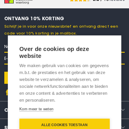
ONTVANG 10% KORTING
Schrijf je in voor onze nieuwsbrief en ontvang direct een
code voor 10% korting in je mailbox.
Over de cookies op deze
website
We maken gebruik van cookies om gegevens
m.b.t. de prestaties en het gebruik van deze
Verstuur
website te verzamelen & analyseren, om
sociale netwerkfunctionaliteiten aan te bieden
en onze content & advertenties te verbeteren
en personaliseren.
Kom meer te weten
CONTACT
ALLE COOKIES TOESTAAN
SERVICE