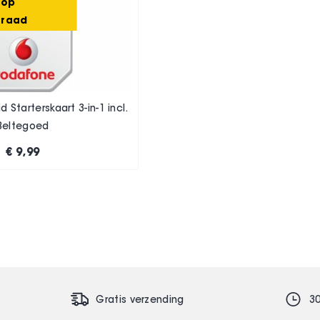
 op
rraad
 Starterskaart 3-in-1 incl.
Beltegoed
€ 9,99
Gratis verzending
3