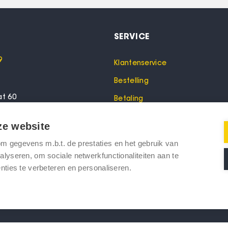
SERVICE
9
Klantenservice
Bestelling
at 60
Betaling
lo
Garantie
ze website
Verzending
 gegevens m.b.t. de prestaties en het gebruik van
oeken? Bel dan voor een
Retourneren
lyseren, om sociale netwerkfunctionaliteiten aan te
nties te verbeteren en personaliseren.