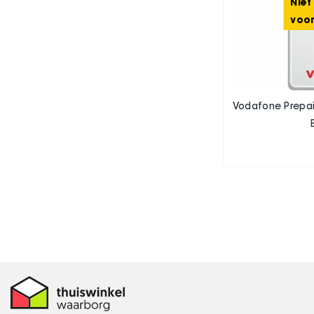
Niet
voo
Vodafone Prepaid