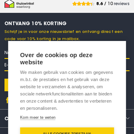
8.6
/ 10
reviews
ONTVANG 10% KORTING
Schrijf je in voor onze nieuwsbrief en ontvang direct een
code voor 10% korting in je mailbox.
Over de cookies op deze
website
We maken gebruik van cookies om gegevens
m.b.t. de prestaties en het gebruik van deze
Verstuur
website te verzamelen & analyseren, om
sociale netwerkfunctionaliteiten aan te bieden
en onze content & advertenties te verbeteren
en personaliseren.
Kom meer te weten
CONTACT
ALLE COOKIES TOESTAAN