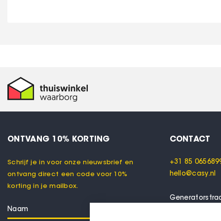
ONTVANG 10% KORTING
CONTACT
+31 85 065689
Schrijf je in voor onze nieuwsbrief en
hello@casy.nl
ontvang direct een code voor 10%
korting in je mailbox.
Generatorstra
7556 RC Henge