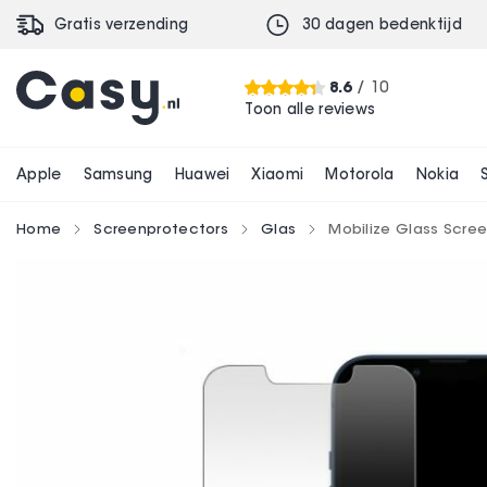
Gratis verzending
30 dagen bedenktijd
Mobilize Glass Screen Protector Apple iPhone 
€ 18,99
8.6
/ 10
Toon alle reviews
Apple
Samsung
Huawei
Xiaomi
Motorola
Nokia
Home
Screenprotectors
Glas
Mobilize Glass Scree