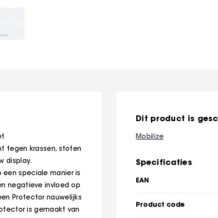
Dit product is gesc
et
Mobilize
mt tegen krassen, stoten
w display.
Specificaties
 een speciale manier is
EAN
en negatieve invloed op
een Protector nauwelijks
Product code
protector is gemaakt van