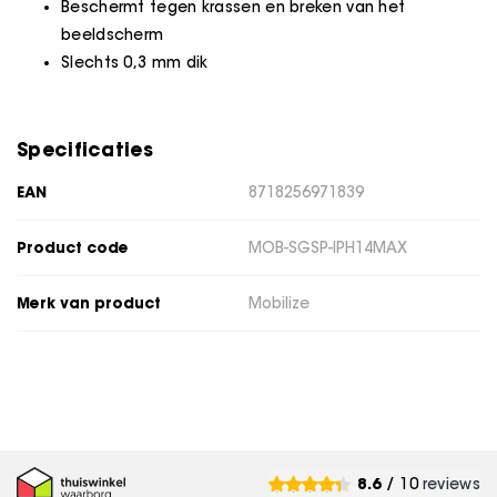
Beschermt tegen krassen en breken van het
beeldscherm
Slechts 0,3 mm dik
Specificaties
EAN
8718256971839
Product code
MOB-SGSP-IPH14MAX
Merk van product
Mobilize
8.6
/ 10
reviews