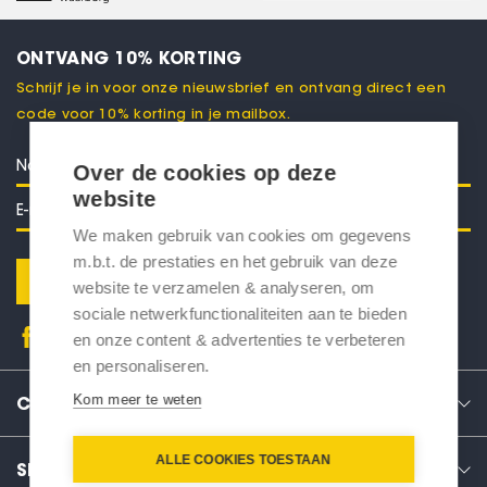
ONTVANG 10% KORTING
Schrijf je in voor onze nieuwsbrief en ontvang direct een
code voor 10% korting in je mailbox.
Over de cookies op deze
website
We maken gebruik van cookies om gegevens
m.b.t. de prestaties en het gebruik van deze
Verstuur
website te verzamelen & analyseren, om
sociale netwerkfunctionaliteiten aan te bieden
en onze content & advertenties te verbeteren
en personaliseren.
Kom meer te weten
CONTACT
ALLE COOKIES TOESTAAN
SERVICE