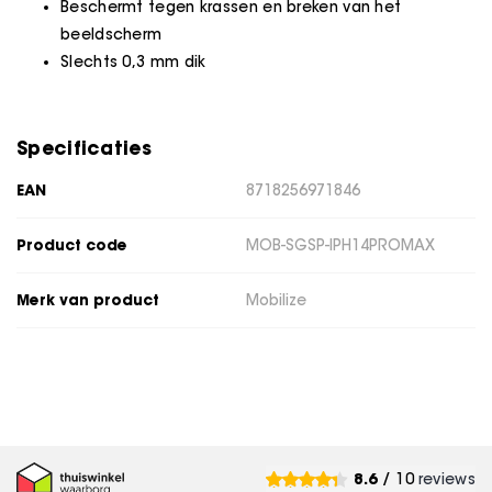
Beschermt tegen krassen en breken van het
beeldscherm
Slechts 0,3 mm dik
Specificaties
EAN
8718256971846
Product code
MOB-SGSP-IPH14PROMAX
Merk van product
Mobilize
8.6
/ 10
reviews