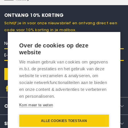
ONTVANG 10% KORTING
Schrijf je in voor onze nieuwsbrief en ontvang direct een
code voor 10% korting in je mailbox.
Over de cookies op deze
website
We maken gebruik van cookies om gegevens
m.b.t. de prestaties en het gebruik van deze
Verstuur
website te verzamelen & analyseren, om
sociale netwerkfunctionaliteiten aan te bieden
en onze content & advertenties te verbeteren
en personaliseren.
Kom meer te weten
CONTACT
ALLE COOKIES TOESTAAN
SERVICE