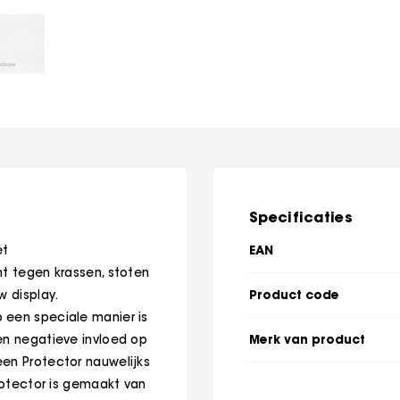
Specificaties
EAN
et
mt tegen krassen, stoten
Product code
w display.
 een speciale manier is
Merk van product
en negatieve invloed op
een Protector nauwelijks
protector is gemaakt van