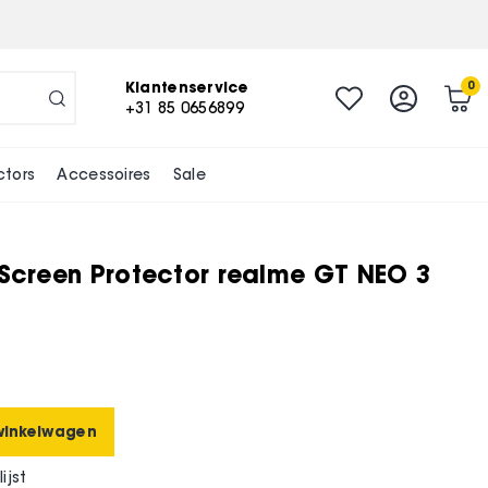
-
+
In winkelwagen
Klantenservice
0
+31 85 0656899
ctors
Accessoires
Sale
 Screen Protector realme GT NEO 3
winkelwagen
ijst