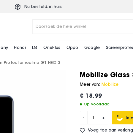
Nu besteld,
in huis
O 3
Sony
Honor
LG
OnePlus
Oppo
Google
Screenprote
en Protector realme GT NEO 3
Mobilize Glass
Meer van:
Mobilize
€ 18,99
Op voorraad
In 
-
+
Voeg toe aan verlangl