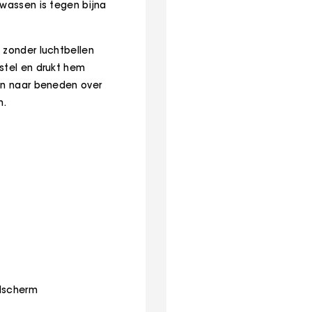
ewassen is tegen bijna
 zonder luchtbellen
stel en drukt hem
ven naar beneden over
rm.
ldscherm