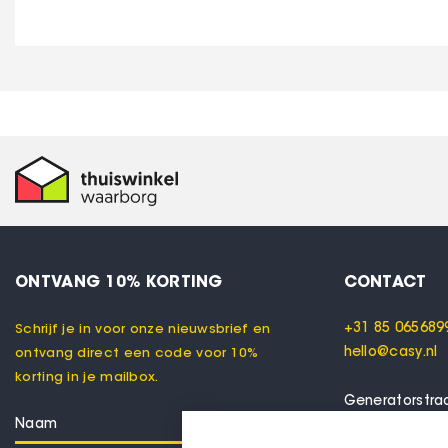
ONTVANG 10% KORTING
CONTACT
+31 85 065689
Schrijf je in voor onze nieuwsbrief en
hello@casy.nl
ontvang direct een code voor 10%
korting in je mailbox.
Generatorstra
7556 RC Henge