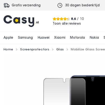
Gratis verzending
30 dagen bedenktijd
Mobilize Glass Screen Protector realme GT NE
€ 18,99
8.6
/ 10
Toon alle reviews
Apple
Samsung
Huawei
Xiaomi
Motorola
Nokia
Home
Screenprotectors
Glas
Mobilize Glass Scre