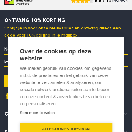
8.6
/ 10
reviews
ONTVANG 10% KORTING
Schrijf je in voor onze nieuwsbrief en ontvang direct een
code voor 10% korting in je mailbox.
Over de cookies op deze
website
We maken gebruik van cookies om gegevens
m.b.t. de prestaties en het gebruik van deze
Verstuur
website te verzamelen & analyseren, om
sociale netwerkfunctionaliteiten aan te bieden
en onze content & advertenties te verbeteren
en personaliseren.
Kom meer te weten
CONTACT
ALLE COOKIES TOESTAAN
SERVICE