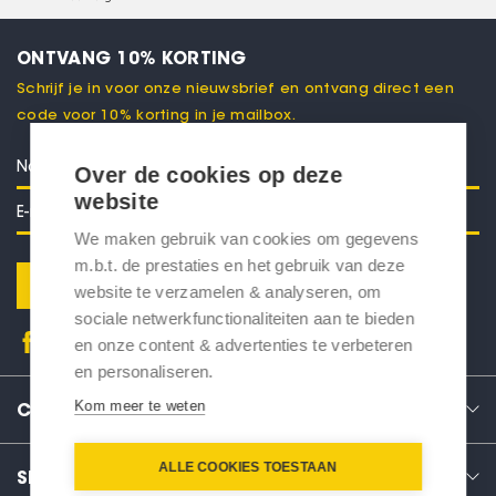
ONTVANG 10% KORTING
Schrijf je in voor onze nieuwsbrief en ontvang direct een
code voor 10% korting in je mailbox.
Over de cookies op deze
website
We maken gebruik van cookies om gegevens
m.b.t. de prestaties en het gebruik van deze
Verstuur
website te verzamelen & analyseren, om
sociale netwerkfunctionaliteiten aan te bieden
en onze content & advertenties te verbeteren
en personaliseren.
Kom meer te weten
CONTACT
ALLE COOKIES TOESTAAN
SERVICE