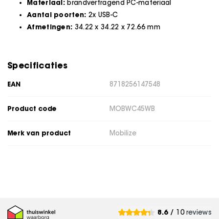
Materiaal:
brandvertragend PC-materiaal
Aantal poorten:
2x USB-C
Afmetingen:
34.22 x 34.22 x 72.66 mm
Specificaties
EAN
8718256147548
Product code
MOBWC45WB
Merk van product
Mobilize
8.6
/ 10
reviews