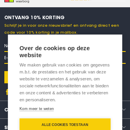
ONTVANG 10% KORTING
Schrijf je in voor onze nieuwsbrief en ontvang direct een
code voor 10% korting in je mailbox.
Over de cookies op deze
website
We maken gebruik van cookies om gegevens
m.b.t. de prestaties en het gebruik van deze
Verstuur
website te verzamelen & analyseren, om
sociale netwerkfunctionaliteiten aan te bieden
en onze content & advertenties te verbeteren
en personaliseren.
Kom meer te weten
CONTACT
ALLE COOKIES TOESTAAN
SERVICE