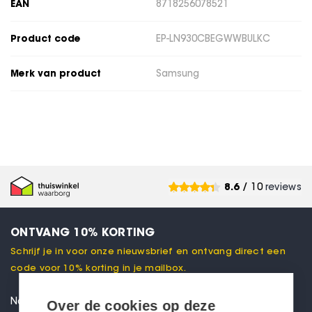
EAN
8718256078521
Product code
EP-LN930CBEGWWBULKC
Merk van product
Samsung
8.6
/ 10
reviews
ONTVANG 10% KORTING
Schrijf je in voor onze nieuwsbrief en ontvang direct een
code voor 10% korting in je mailbox.
Over de cookies op deze