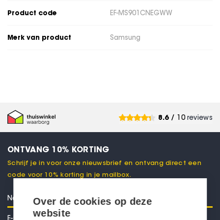
Product code
EF-MS901CNEGWW
Merk van product
Samsung
8.6
/ 10
reviews
ONTVANG 10% KORTING
Schrijf je in voor onze nieuwsbrief en ontvang direct een
code voor 10% korting in je mailbox.
Over de cookies op deze
website