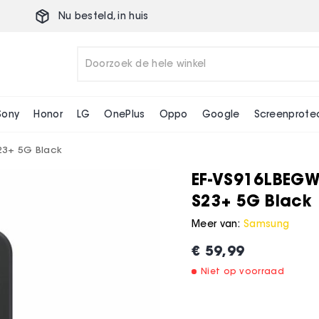
Nu besteld,
in huis
Sony
Honor
LG
OnePlus
Oppo
Google
Screenprote
23+ 5G Black
EF-VS916LBEGW
S23+ 5G Black
Meer van:
Samsung
€ 59,99
Niet op voorraad