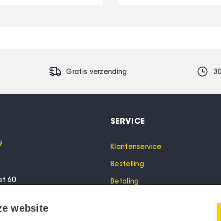
Gratis verzending
3
SERVICE
9
Klantenservice
Bestelling
at 60
Betaling
lo
Garantie
ze website
Verzending