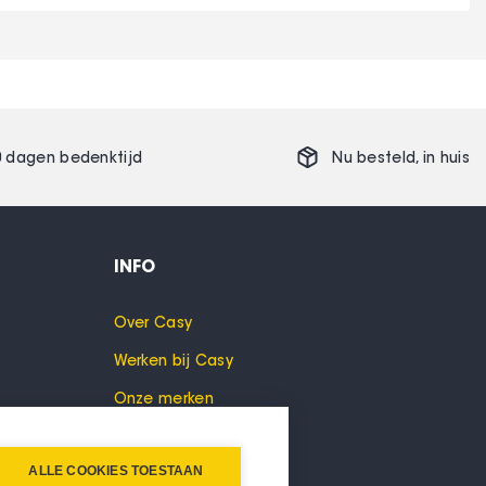
0 dagen bedenktijd
Nu besteld,
in huis
INFO
Over Casy
Werken bij Casy
Onze merken
Cookies
ALLE COOKIES TOESTAAN
Privacyverklaring