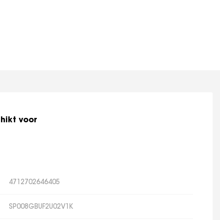
hikt voor
4712702646405
SP008GBUF2U02V1K