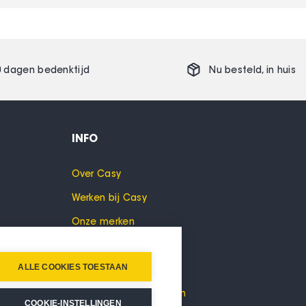
0 dagen bedenktijd
Nu besteld,
in huis
INFO
Over Casy
Werken bij Casy
Onze merken
Cookies
ALLE COOKIES TOESTAAN
Privacyverklaring
Algemene voorwaarden
COOKIE-INSTELLINGEN