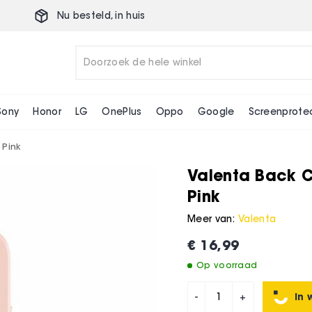
Nu besteld,
in huis
 Mini Pink
Sony
Honor
LG
OnePlus
Oppo
Google
Screenprote
 Pink
Valenta Back C
Pink
Meer van:
Valenta
€ 16,99
Op voorraad
In 
-
+