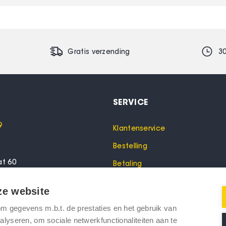
Gratis verzending
3
SERVICE
9
Klantenservice
Bestelling
at 60
Betaling
lo
Garantie
ze website
Verzending
 gegevens m.b.t. de prestaties en het gebruik van
oeken? Bel dan voor een
Retourneren
lyseren, om sociale netwerkfunctionaliteiten aan te