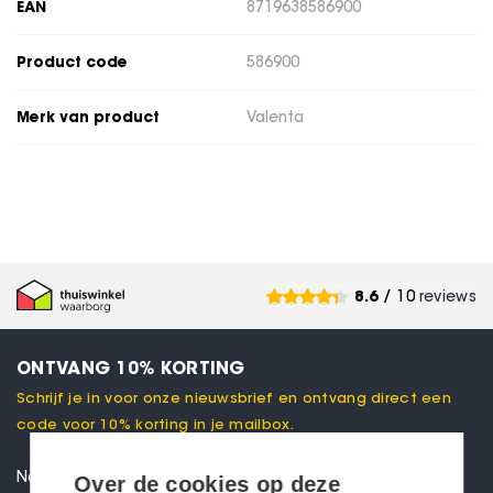
EAN
8719638586900
Product code
586900
Merk van product
Valenta
8.6
/ 10
reviews
ONTVANG 10% KORTING
Schrijf je in voor onze nieuwsbrief en ontvang direct een
code voor 10% korting in je mailbox.
Over de cookies op deze