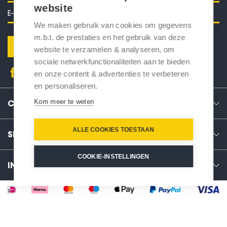
website
We maken gebruik van cookies om gegevens
m.b.t. de prestaties en het gebruik van deze
Verstuur
website te verzamelen & analyseren, om
sociale netwerkfunctionaliteiten aan te bieden
en onze content & advertenties te verbeteren
en personaliseren.
Kom meer te weten
CONTACT
ALLE COOKIES TOESTAAN
SERVICE
COOKIE-INSTELLINGEN
INFO
-
+
In winkelwagen