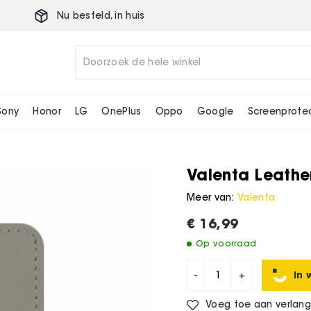
Nu besteld,
in huis
Sony
Honor
LG
OnePlus
Oppo
Google
Screenprote
Valenta Leathe
Meer van:
Valenta
€ 16,99
Op voorraad
In 
-
+
Voeg toe aan verlangl