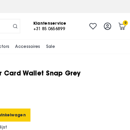
-
+
In winkelwagen
Klantenservice
0
+31 85 0656899
ctors
Accessoires
Sale
r Card Wallet Snap Grey
winkelwagen
ijst