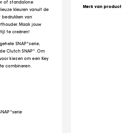
er of standalone
Merk van product
dieuze kleuren vanuit de
et bedrukken van
arthouder. Maak jouw
ijl te creëren!
gehele SNAP*serie,
 de Clutch SNAP*. Om
rvoor kiezen om een Key
j te combineren.
 SNAP*serie