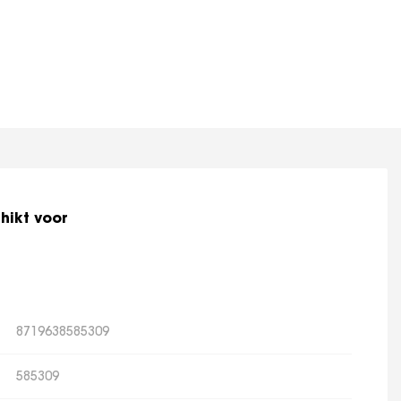
hikt voor
8719638585309
585309