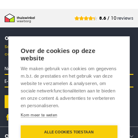
8.6
/ 10
reviews
ONTVANG 10% KORTING
Schrijf je in voor onze nieuwsbrief en ontvang direct een
Over de cookies op deze
code voor 10% korting in je mailbox.
website
We maken gebruik van cookies om gegevens
m.b.t. de prestaties en het gebruik van deze
website te verzamelen & analyseren, om
sociale netwerkfunctionaliteiten aan te bieden
en onze content & advertenties te verbeteren
Verstuur
en personaliseren.
Kom meer te weten
ALLE COOKIES TOESTAAN
CONTACT