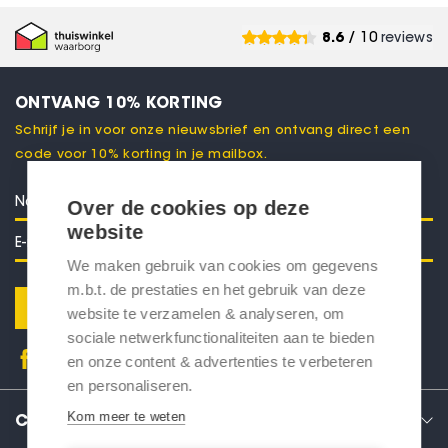
8.6
/ 10
reviews
ONTVANG 10% KORTING
Schrijf je in voor onze nieuwsbrief en ontvang direct een
code voor 10% korting in je mailbox.
Over de cookies op deze
website
We maken gebruik van cookies om gegevens
m.b.t. de prestaties en het gebruik van deze
Verstuur
website te verzamelen & analyseren, om
sociale netwerkfunctionaliteiten aan te bieden
en onze content & advertenties te verbeteren
en personaliseren.
Kom meer te weten
CONTACT