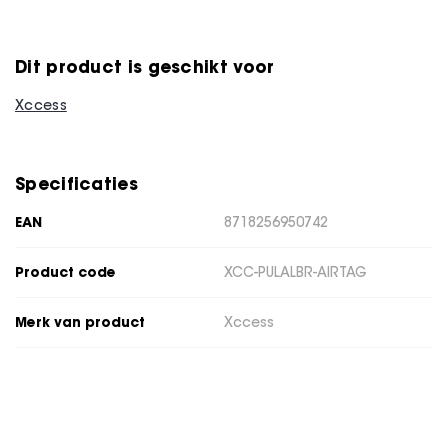
Dit product is geschikt voor
Xccess
Specificaties
EAN
8718256950742
Product code
XCC-PULALBR-AIRTAG
Merk van product
Xccess