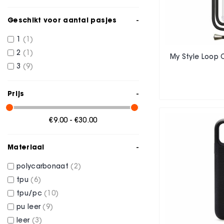
Geschikt voor aantal pasjes
1
1
2
1
My Style Loop 
3
9
Prijs
€9.00 - €30.00
Materiaal
polycarbonaat
2
tpu
6
tpu/pc
10
pu leer
9
leer
3