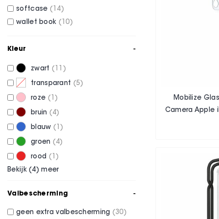
softcase
14
wallet book
10
Kleur
zwart
11
transparant
5
roze
1
Mobilize Glas
Camera Apple i
bruin
4
blauw
1
groen
4
rood
1
Bekijk (
4
) meer
Valbescherming
geen extra valbescherming
30