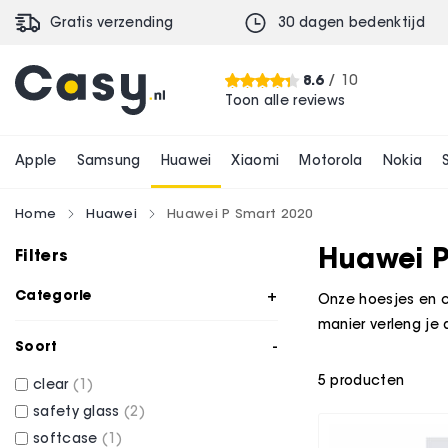
Gratis verzending
30 dagen bedenktijd
8.6
/ 10
Toon alle reviews
Apple
Samsung
Huawei
Xiaomi
Motorola
Nokia
Home
Huawei
Huawei P Smart 2020
Huawei P
Filters
Categorie
Onze hoesjes en c
manier verleng je 
Soort
5
producten
clear
1
safety glass
2
softcase
1