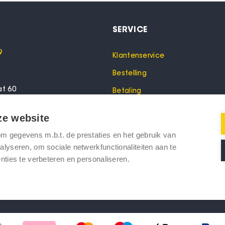
SERVICE
9
Klantenservice
Bestelling
at 60
Betaling
lo
Garantie
ze website
Verzending
 gegevens m.b.t. de prestaties en het gebruik van
oeken? Bel dan voor een
Retourneren
lyseren, om sociale netwerkfunctionaliteiten aan te
nties te verbeteren en personaliseren.