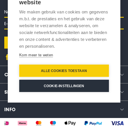
website
We maken gebruik van cookies om gegevens
m.b.t. de prestaties en het gebruik van deze
website te verzamelen & analyseren, om
sociale netwerkfunctionaliteiten aan te bieden
en onze content & advertenties te verbeteren
Verstuur
en personaliseren.
Kom meer te weten
ALLE COOKIES TOESTAAN
CONTACT
COOKIE-INSTELLINGEN
SERVICE
INFO