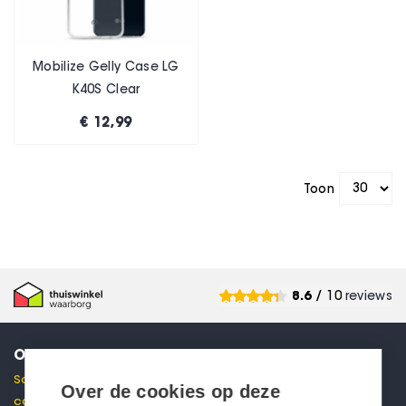
Mobilize Gelly Case LG
K40S Clear
€ 12,99
Toon
8.6
/ 10
reviews
ONTVANG 10% KORTING
Schrijf je in voor onze nieuwsbrief en ontvang direct een
Over de cookies op deze
code voor 10% korting in je mailbox.