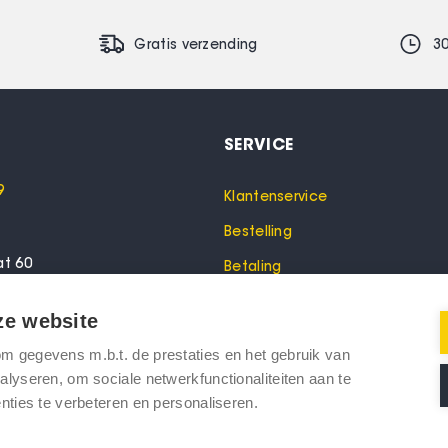
Gratis verzending
3
SERVICE
9
Klantenservice
Bestelling
at 60
Betaling
lo
Garantie
ze website
Verzending
 gegevens m.b.t. de prestaties en het gebruik van
oeken? Bel dan voor een
Retourneren
lyseren, om sociale netwerkfunctionaliteiten aan te
nties te verbeteren en personaliseren.