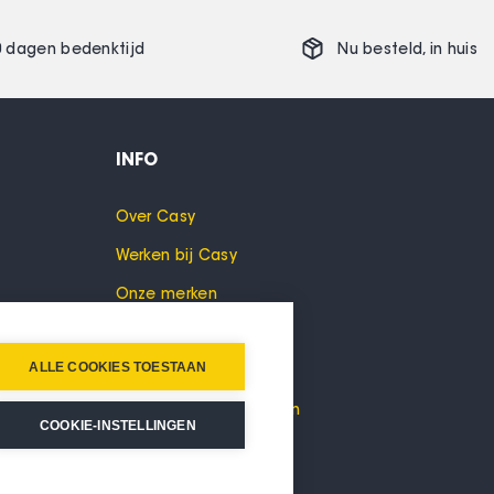
0 dagen bedenktijd
Nu besteld,
in huis
INFO
Over Casy
Werken bij Casy
Onze merken
Cookies
ALLE COOKIES TOESTAAN
Privacyverklaring
Algemene voorwaarden
COOKIE-INSTELLINGEN