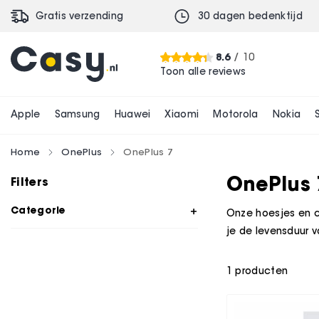
Gratis verzending
30 dagen bedenktijd
8.6
/ 10
Toon alle reviews
Apple
Samsung
Huawei
Xiaomi
Motorola
Nokia
Home
OnePlus
OnePlus 7
OnePlus 
Filters
Categorie
Onze hoesjes en c
je de levensduur v
1
producten