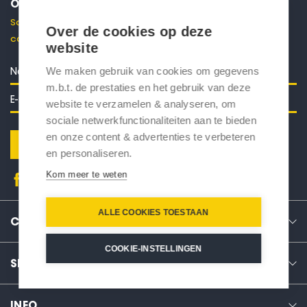
ONTVANG 10% KORTING
Schrijf je in voor onze nieuwsbrief en ontvang direct een
Over de cookies op deze
code voor 10% korting in je mailbox.
website
We maken gebruik van cookies om gegevens
m.b.t. de prestaties en het gebruik van deze
website te verzamelen & analyseren, om
sociale netwerkfunctionaliteiten aan te bieden
en onze content & advertenties te verbeteren
Verstuur
en personaliseren.
Kom meer te weten
ALLE COOKIES TOESTAAN
CONTACT
COOKIE-INSTELLINGEN
SERVICE
INFO