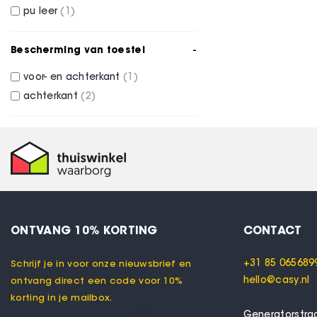
pu leer
1
Bescherming van toestel
voor- en achterkant
1
achterkant
2
ONTVANG 10% KORTING
CONTACT
+31 85 065689
Schrijf je in voor onze nieuwsbrief en
hello@casy.nl
ontvang direct een code voor 10%
korting in je mailbox.
Generatorstra