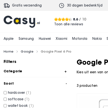
Gratis verzending
30 dagen bedenktijd
8.6
/ 10
Toon alle reviews
Apple
Samsung
Huawei
Xiaomi
Motorola
Nokia
Home
Google
Google Pixel 6 Pro
Google P
Filters
Categorie
Kies uit een van o
Soort
3
producten
hardcover
1
softcase
1
wallet book
1