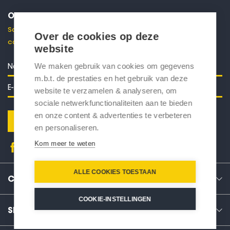
ONTVANG 10% KORTING
Schrijf je in voor onze nieuwsbrief en ontvang direct een
Over de cookies op deze
code voor 10% korting in je mailbox.
website
We maken gebruik van cookies om gegevens
m.b.t. de prestaties en het gebruik van deze
website te verzamelen & analyseren, om
sociale netwerkfunctionaliteiten aan te bieden
en onze content & advertenties te verbeteren
Verstuur
en personaliseren.
Kom meer te weten
ALLE COOKIES TOESTAAN
CONTACT
COOKIE-INSTELLINGEN
SERVICE