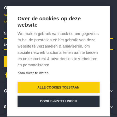
ONTVANG 10% KORTING
Schrijf je in voor onze nieuwsbrief en ontvang direct een
Over de cookies op deze
code voor 10% korting in je mailbox.
website
We maken gebruik van cookies om gegevens
m.b.t. de prestaties en het gebruik van deze
website te verzamelen & analyseren, om
sociale netwerkfunctionaliteiten aan te bieden
en onze content & advertenties te verbeteren
Verstuur
en personaliseren.
Kom meer te weten
ALLE COOKIES TOESTAAN
CONTACT
COOKIE-INSTELLINGEN
SERVICE