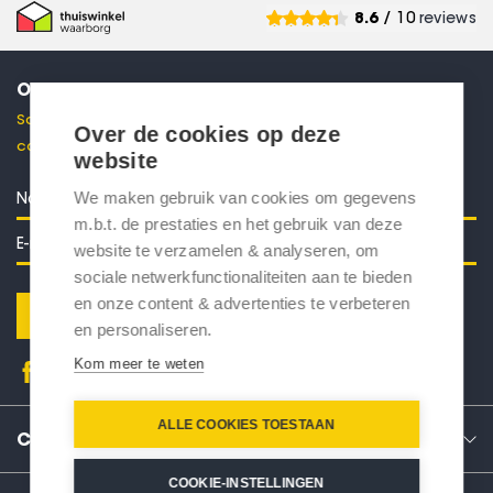
8.6
/ 10
reviews
ONTVANG 10% KORTING
Schrijf je in voor onze nieuwsbrief en ontvang direct een
Over de cookies op deze
code voor 10% korting in je mailbox.
website
We maken gebruik van cookies om gegevens
m.b.t. de prestaties en het gebruik van deze
website te verzamelen & analyseren, om
sociale netwerkfunctionaliteiten aan te bieden
en onze content & advertenties te verbeteren
Verstuur
en personaliseren.
Kom meer te weten
ALLE COOKIES TOESTAAN
CONTACT
COOKIE-INSTELLINGEN