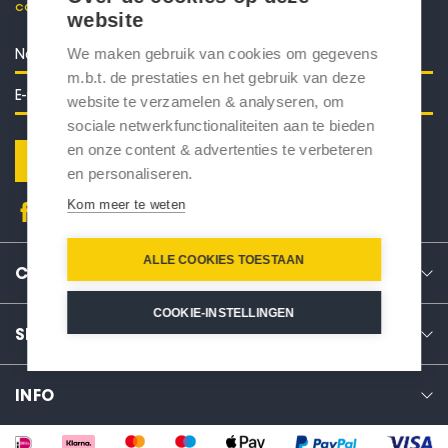
code voor 10% korting in je mailbox.
website
We maken gebruik van cookies om gegevens
m.b.t. de prestaties en het gebruik van deze
website te verzamelen & analyseren, om
sociale netwerkfunctionaliteiten aan te bieden
en onze content & advertenties te verbeteren
Verstuur
en personaliseren.
Kom meer te weten
ALLE COOKIES TOESTAAN
CONTACT
COOKIE-INSTELLINGEN
SERVICE
INFO