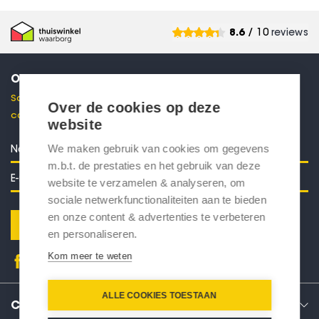
8.6
/ 10
reviews
ONTVANG 10% KORTING
Schrijf je in voor onze nieuwsbrief en ontvang direct een
Over de cookies op deze
code voor 10% korting in je mailbox.
website
We maken gebruik van cookies om gegevens
m.b.t. de prestaties en het gebruik van deze
website te verzamelen & analyseren, om
sociale netwerkfunctionaliteiten aan te bieden
en onze content & advertenties te verbeteren
Verstuur
en personaliseren.
Kom meer te weten
ALLE COOKIES TOESTAAN
CONTACT