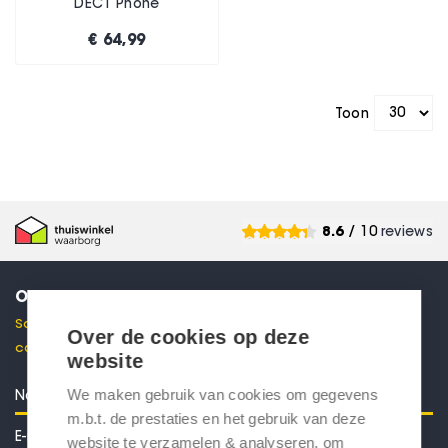
DECT Phone
€ 64,99
Toon
8.6
/ 10
reviews
ONTVANG 10% KORTING
Schrijf je in voor onze nieuwsbrief en ontvang direct een
Over de cookies op deze
code voor 10% korting in je mailbox.
website
We maken gebruik van cookies om gegevens
m.b.t. de prestaties en het gebruik van deze
website te verzamelen & analyseren, om