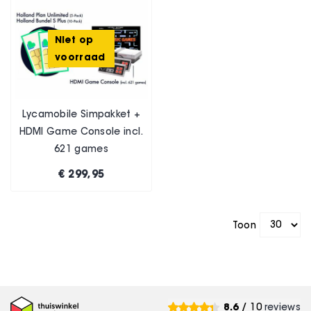
Niet op
voorraad
Lycamobile Simpakket +
HDMI Game Console incl.
621 games
€ 299,95
Toon
8.6
/ 10
reviews