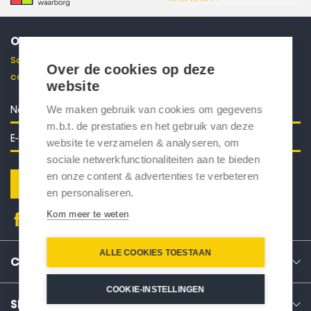
ONTVANG 10% KORTING
Schrijf je in voor onze nieuwsbrief en ontvang direct een
Over de cookies op deze
code voor 10% korting in je mailbox.
website
We maken gebruik van cookies om gegevens
m.b.t. de prestaties en het gebruik van deze
website te verzamelen & analyseren, om
sociale netwerkfunctionaliteiten aan te bieden
en onze content & advertenties te verbeteren
Verstuur
en personaliseren.
Kom meer te weten
ALLE COOKIES TOESTAAN
CONTACT
COOKIE-INSTELLINGEN
SERVICE