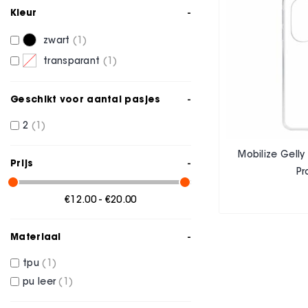
Kleur
zwart
1
transparant
1
Geschikt voor aantal pasjes
2
1
Mobilize Gell
Prijs
Pr
€12.00 - €20.00
Materiaal
tpu
1
pu leer
1