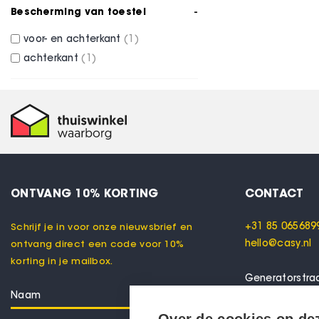
Bescherming van toestel
voor- en achterkant
1
achterkant
1
ONTVANG 10% KORTING
CONTACT
+31 85 065689
Schrijf je in voor onze nieuwsbrief en
hello@casy.nl
ontvang direct een code voor 10%
korting in je mailbox.
Generatorstra
7556 RC Henge
Nederland