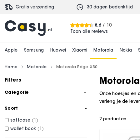
Gratis verzending
30 dagen bedenktijd
8.6
/ 10
Toon alle reviews
Apple
Samsung
Huawei
Xiaomi
Motorola
Nokia
Home
Motorola
Motorola Edge X30
Motorola
Filters
Categorie
Onze hoesjes en c
verleng je de leve
Soort
2
producten
softcase
1
wallet book
1