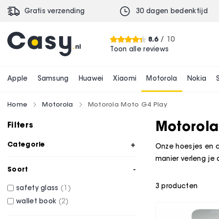
Gratis verzending
30 dagen bedenktijd
8.6
/ 10
Toon alle reviews
Apple
Samsung
Huawei
Xiaomi
Motorola
Nokia
Home
Motorola
Motorola Moto G4 Play
Motorola
Filters
Categorie
Onze hoesjes en c
manier verleng je 
Soort
3
producten
safety glass
1
wallet book
2