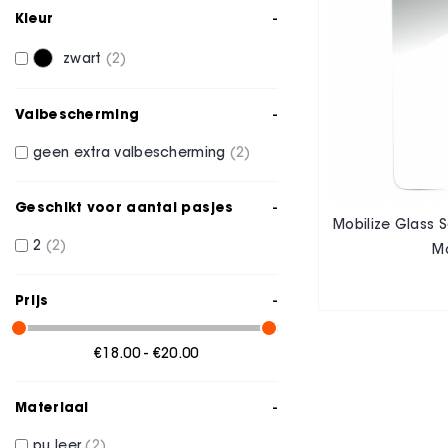
Kleur
zwart
2
Valbescherming
geen extra valbescherming
2
Geschikt voor aantal pasjes
Mobilize Glass 
2
2
M
Prijs
€18.00 - €20.00
Materiaal
pu leer
2