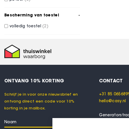
Bescherming van toestel
volledig toestel
2
ONTVANG 10% KORTING
CONTACT
+31 85 065689
Schrijf je in voor onze nieuwsbrief en
hello@casy.nl
ontvang direct een code voor 10%
korting in je mailbox.
Generatorstra
7556 RC Henge
Nederland