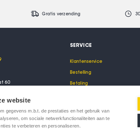
Gratis verzending
3
SERVICE
9
Klantenservice
Bestelling
at 60
Betaling
lo
Garantie
ze website
Verzending
 gegevens m.b.t. de prestaties en het gebruik van
oeken? Bel dan voor een
Retourneren
lyseren, om sociale netwerkfunctionaliteiten aan te
nties te verbeteren en personaliseren.