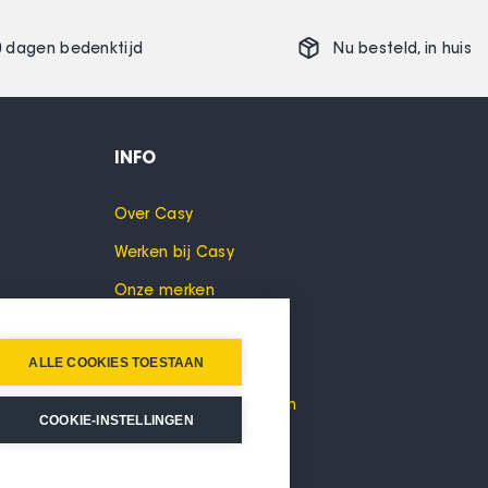
0 dagen bedenktijd
Nu besteld,
in huis
INFO
Over Casy
Werken bij Casy
Onze merken
Cookies
ALLE COOKIES TOESTAAN
Privacyverklaring
Algemene voorwaarden
COOKIE-INSTELLINGEN