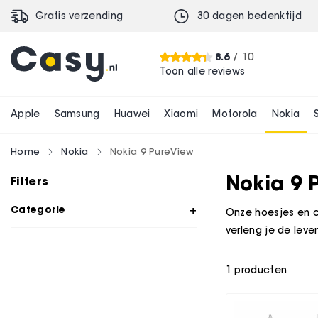
Gratis verzending
30 dagen bedenktijd
8.6
/ 10
Toon alle reviews
Apple
Samsung
Huawei
Xiaomi
Motorola
Nokia
Home
Nokia
Nokia 9 PureView
Nokia 9 
Filters
Categorie
Onze hoesjes en c
verleng je de leve
1
producten