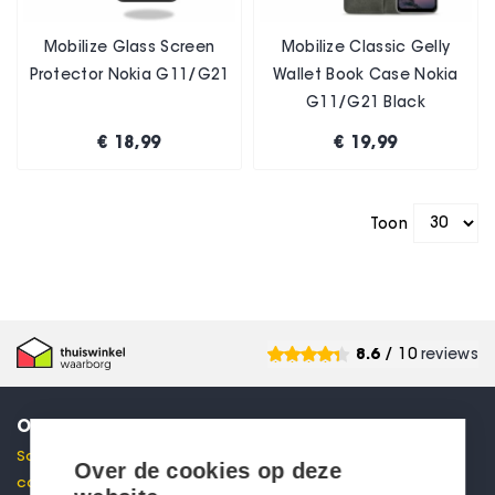
Mobilize Glass Screen
Mobilize Classic Gelly
Protector Nokia G11/G21
Wallet Book Case Nokia
G11/G21 Black
€ 18,99
€ 19,99
Toon
8.6
/ 10
reviews
ONTVANG 10% KORTING
Schrijf je in voor onze nieuwsbrief en ontvang direct een
Over de cookies op deze
code voor 10% korting in je mailbox.