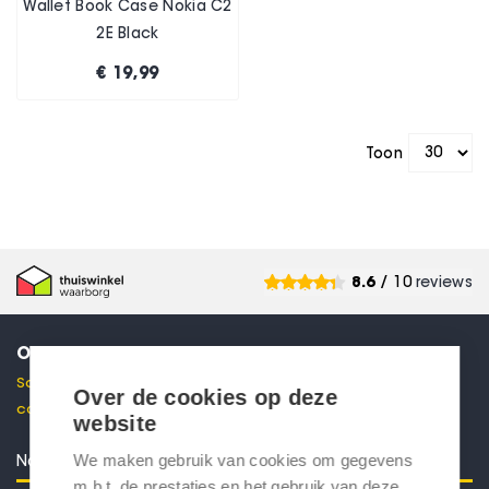
Wallet Book Case Nokia C2
2E Black
€ 19,99
Toon
8.6
/ 10
reviews
ONTVANG 10% KORTING
Schrijf je in voor onze nieuwsbrief en ontvang direct een
Over de cookies op deze
code voor 10% korting in je mailbox.
website
We maken gebruik van cookies om gegevens
m.b.t. de prestaties en het gebruik van deze