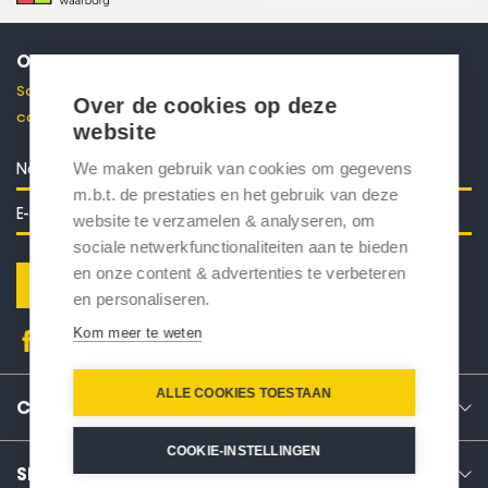
ONTVANG 10% KORTING
Schrijf je in voor onze nieuwsbrief en ontvang direct een
Over de cookies op deze
code voor 10% korting in je mailbox.
website
We maken gebruik van cookies om gegevens
m.b.t. de prestaties en het gebruik van deze
website te verzamelen & analyseren, om
sociale netwerkfunctionaliteiten aan te bieden
en onze content & advertenties te verbeteren
Verstuur
en personaliseren.
Kom meer te weten
ALLE COOKIES TOESTAAN
CONTACT
COOKIE-INSTELLINGEN
SERVICE