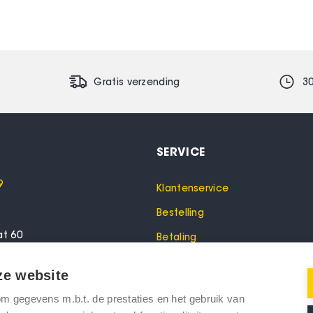
Gratis verzending
3
SERVICE
9
Klantenservice
Bestelling
at 60
Betaling
lo
Garantie
ze website
Verzending
 gegevens m.b.t. de prestaties en het gebruik van
oeken? Bel dan voor een
Retourneren