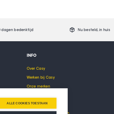
0 dagen bedenktijd
Nu besteld,
in huis
INFO
Over Casy
Werken bij Casy
Onze merken
Cookies
ALLE COOKIES TOESTAAN
Privacyverklaring
Algemene voorwaarden