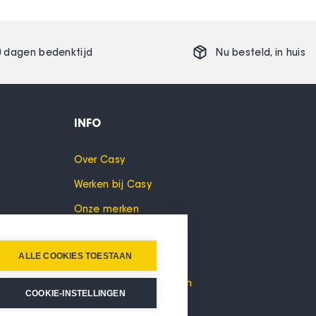
0 dagen bedenktijd
Nu besteld,
in huis
INFO
Over Casy
Werken bij Casy
Onze merken
Cookies
ALLE COOKIES TOESTAAN
Privacyverklaring
Algemene voorwaarden
COOKIE-INSTELLINGEN