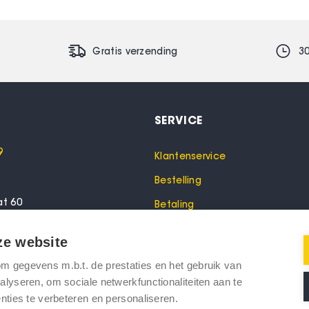
Gratis verzending
3
SERVICE
9
Klantenservice
Bestelling
at 60
Betaling
lo
Garantie
ze website
Verzending
 gegevens m.b.t. de prestaties en het gebruik van
oeken? Bel dan voor een
Retourneren
lyseren, om sociale netwerkfunctionaliteiten aan te
nties te verbeteren en personaliseren.