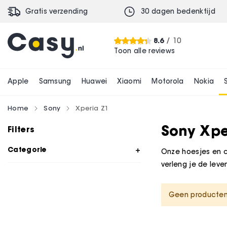
Gratis verzending
30 dagen bedenktijd
8.6
/ 10
Toon alle reviews
Apple
Samsung
Huawei
Xiaomi
Motorola
Nokia
Home
Sony
Xperia Z1
Sony Xpe
Filters
Categorie
Onze hoesjes en c
verleng je de leve
Geen producten