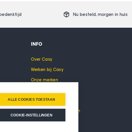
bedenktijd
Nu besteld,
morgen
in huis
INFO
Over Casy
Werken bij Casy
Onze merken
Cookies
ALLE COOKIES TOESTAAN
Privacyverklaring
Algemene voorwaarden
COOKIE-INSTELLINGEN