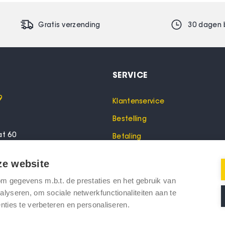
Gratis verzending
30 dagen 
SERVICE
9
Klantenservice
Bestelling
at 60
Betaling
lo
Garantie
ze website
Verzending
 gegevens m.b.t. de prestaties en het gebruik van
oeken? Bel dan voor een
Retourneren
lyseren, om sociale netwerkfunctionaliteiten aan te
nties te verbeteren en personaliseren.