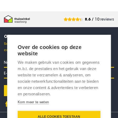
8.6
/ 10
reviews
ONTVANG 10% KORTING
Schrijf je in voor onze nieuwsbrief en ontvang direct een
Over de cookies op deze
code voor 10% korting in je mailbox.
website
We maken gebruik van cookies om gegevens
m.b.t. de prestaties en het gebruik van deze
website te verzamelen & analyseren, om
sociale netwerkfunctionaliteiten aan te bieden
en onze content & advertenties te verbeteren
Verstuur
en personaliseren.
Kom meer te weten
ALLE COOKIES TOESTAAN