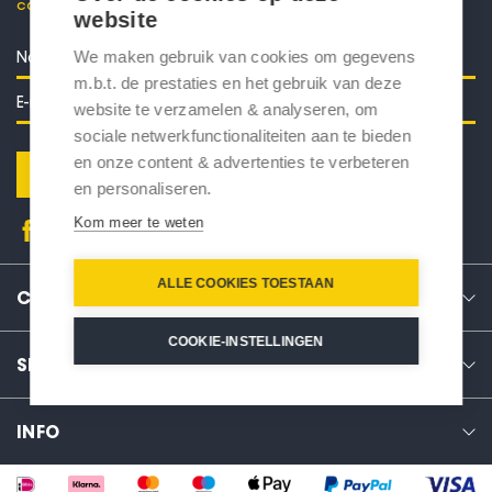
code voor 10% korting in je mailbox.
website
We maken gebruik van cookies om gegevens
m.b.t. de prestaties en het gebruik van deze
website te verzamelen & analyseren, om
sociale netwerkfunctionaliteiten aan te bieden
en onze content & advertenties te verbeteren
Verstuur
en personaliseren.
Kom meer te weten
ALLE COOKIES TOESTAAN
CONTACT
COOKIE-INSTELLINGEN
SERVICE
INFO