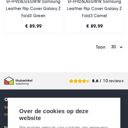
EF-FF926LGEGWW Samsung
EF-FF926LAEGWW Samsung
Leather Flip Cover Galaxy Z
Leather Flip Cover Galaxy Z
Fold3 Green
Fold3 Camel
€ 89,99
€ 89,99
Toon
8.6
/ 10
reviews
ONTVANG 10% KORTING
Schrijf je in voor onze nieuwsbrief en ontvang direct een
Over de cookies op deze
code voor 10% korting in je mailbox.
website
We maken gebruik van cookies om gegevens