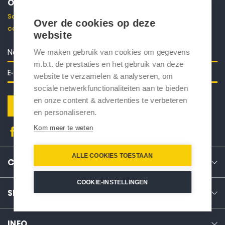
ONTVANG 10% KORTING
Schrijf je in voor onze nieuwsbrief en ontvang direct een
Over de cookies op deze
code voor 10% korting in je mailbox.
website
We maken gebruik van cookies om gegevens
m.b.t. de prestaties en het gebruik van deze
website te verzamelen & analyseren, om
sociale netwerkfunctionaliteiten aan te bieden
en onze content & advertenties te verbeteren
Verstuur
en personaliseren.
Kom meer te weten
ALLE COOKIES TOESTAAN
CONTACT
COOKIE-INSTELLINGEN
SERVICE
INFO