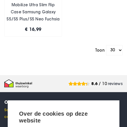
Mobilize Ultra Slim Flip
Case Samsung Galaxy
S5/S5 Plus/S5 Neo Fuchsia
€ 16,99
Toon
8.6
/ 10
reviews
ONTVANG 10% KORTING
Schrijf je in voor onze nieuwsbrief en ontvang direct een
Over de cookies op deze
code voor 10% korting in je mailbox.
website